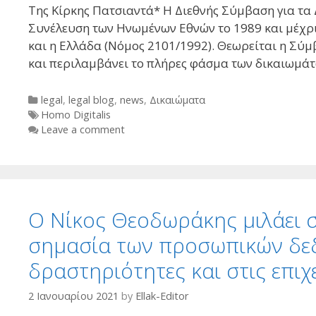
Της Κίρκης Πατσιαντά* Η Διεθνής Σύμβαση για τα 
Συνέλευση των Ηνωμένων Εθνών το 1989 και μέχρι 
και η Ελλάδα (Νόμος 2101/1992). Θεωρείται η Σύμ
και περιλαμβάνει το πλήρες φάσμα των δικαιωμάτ
Categories
legal
,
legal blog
,
news
,
Δικαιώματα
Tags
Homo Digitalis
Leave a comment
Ο Νίκος Θεοδωράκης μιλάει στ
σημασία των προσωπικών δεδ
δραστηριότητες και στις επιχ
2 Ιανουαρίου 2021
by
Ellak-Editor