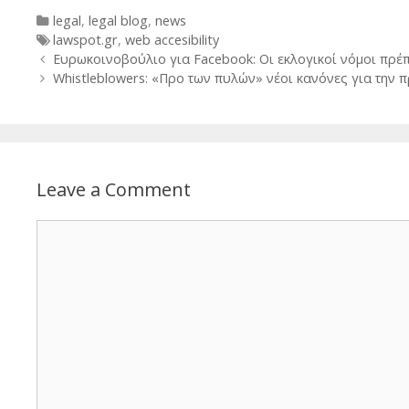
Categories
legal
,
legal blog
,
news
Tags
lawspot.gr
,
web accesibility
Post
Ευρωκοινοβούλιο για Facebook: Οι εκλογικοί νόμοι πρέ
navigation
Whistleblowers: «Προ των πυλών» νέοι κανόνες για την
Leave a Comment