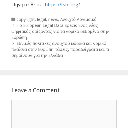
Πηγή άρθρου:
https://fsfe.org/
Categories
copyright
,
legal
,
news
,
Ανοιχτό Λογιμσικό
Post
Το European Legal Data Space: Ένας νέος
navigation
ψηφιακός ορίζοντας για τα νομικά δεδομένα στην
Ευρώπη
Εθνικές πολιτικές ανοιχτού κώδικα και νομικά
πλαίσια στην Ευρώπη: τάσεις, παραδείγματα και τι
σημαίνουν για την Ελλάδα
Leave a Comment