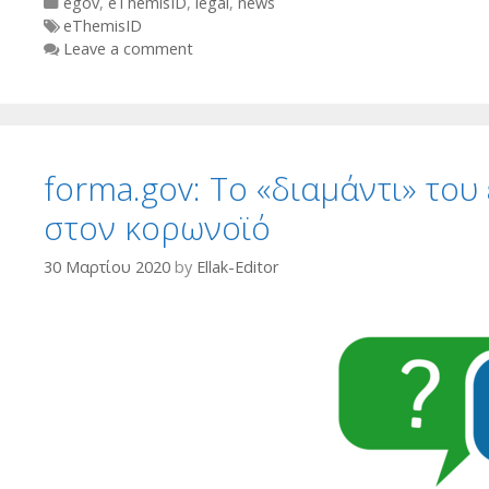
Categories
egov
,
eThemisID
,
legal
,
news
Tags
eThemisID
Leave a comment
forma.gov: Το «διαμάντι» του
στον κορωνοϊό
30 Μαρτίου 2020
by
Ellak-Editor