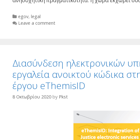
ανησυχητική πραγματικότητα: η χώρα εκχωρεί ουσ
Categories
egov
,
legal
Leave a comment
Διασύνδεση ηλεκτρονικών υπ
εργαλεία ανοικτού κώδικα σ
έργου eThemisID
8 Οκτωβρίου 2020
by
Pkst