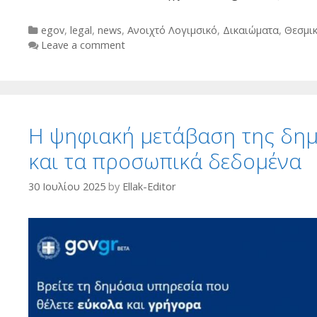
Categories
egov
,
legal
,
news
,
Ανοιχτό Λογιμσικό
,
Δικαιώματα
,
Θεσμικ
Leave a comment
Η ψηφιακή μετάβαση της δημ
και τα προσωπικά δεδομένα
30 Ιουλίου 2025
by
Ellak-Editor